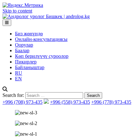
Skip to content
Биз жөнүндө
Онлайн-консультациясы
Оорулар
Баалар
Көп берилүүчү суроолор
Пикирлер
Байланыштар
RU
EN
Search for:
+996 (708) 973-435
+996 (558) 973-435
+996 (778) 973-435