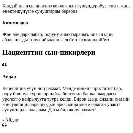
Кандай негизде диагноз коюлганын түшүндүрөбүз, сизге жана
өнөктөшүңүзгө сунуштарды беребиз
Көзөмөлдөө
Жөн эле дарылабай, ооруну айыктырабыз. Биз сиздин
абалыңызды толук айыкканга чейин көзөмөлдөйбүз
Пациенттин сын-пикирлери
Айдар
Кеңешиңиз үчүн чоң рахмат. Менде өнөкөт простатит бар,
оору боюнча суроолор пайда болгондо башка шаардагы
урологго кайрылууга туура келди. Бирок азыр, сиздин онлайн
консультацияларыңыздын аркасында мен каалаган убакта
сунуштарды ала алам. Дагы бир жолу рахмат!
- Айдар