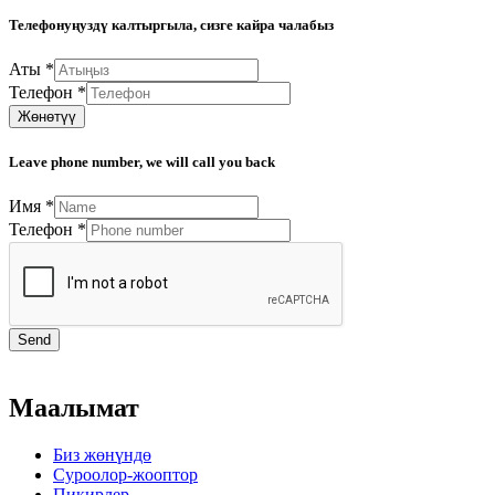
Телефонуңуздү калтыргыла, сизге кайра чалабыз
Аты
*
Телефон
*
Жөнөтүү
Leave phone number, we will call you back
Имя
*
Телефон
*
Send
Маалымат
Биз жөнүндө
Суроолор-жооптор
Пикирлер