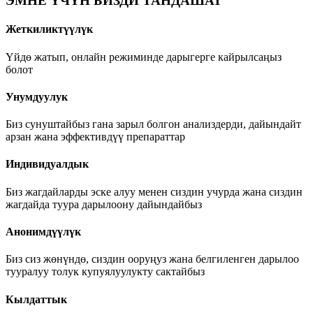
ЭМНЕ ҮЧҮН БИЗДИ ТАНДАШАТ
Жеткиликтүүлүк
Үйдө жатып, онлайн режиминде дарыгерге кайрылсаңыз
болот
Унумдуулук
Биз сунуштайбыз гана зарыл болгон анализдерди, дайындайт
арзан жана эффективдүү препараттар
Индивидуалдык
Биз жагдайларды эске алуу менен сиздин учурда жана сиздин
жагдайда туура дарылоону дайындайбыз
Анонимдүүлүк
Биз сиз жөнүндө, сиздин ооруңуз жана белгиленген дарылоо
тууралуу толук купуялуулукту сактайбыз
Кылдаттык