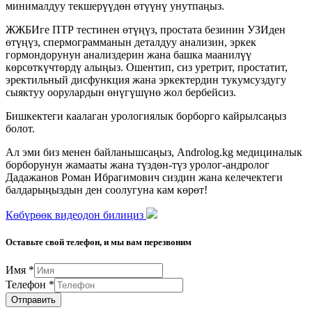
минималдуу текшерүүдөн өтүүнү унутпаңыз.
ЖЖБИге ПТР тестинен өтүңүз, простата безинин УЗИден
өтүңүз, спермограмманын деталдуу анализин, эркек
гормондорунун анализдерин жана башка маанилүү
көрсөткүчтөрдү алыңыз. Ошентип, сиз уретрит, простатит,
эректильный дисфункция жана эркектердин тукумсуздугу
сыяктуу оорулардын өнүгүшүнө жол бербейсиз.
Бишкектеги каалаган урологиялык борборго кайрылсаңыз
болот.
Ал эми биз менен байланышсаңыз, Androlog.kg медициналык
борборунун жамааты жана түздөн-түз уролог-андролог
Дадажанов Роман Ибрагимович сиздин жана келечектеги
балдарыңыздын ден соолугуна кам көрөт!
Көбүрөөк видеодон билиңиз
Оставьте свой телефон, и мы вам перезвоним
Имя
*
Телефон
*
Отправить