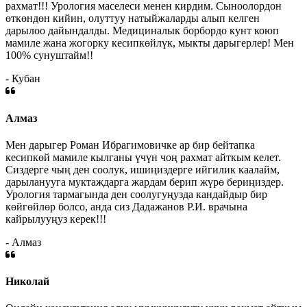
рахмат!!! Урология маселеси менен кирдим. Сыноолордон
өткөндөн кийин, олуттуу натыйжаларды алып келген
дарылоо дайындалды. Медициналык борбордо кунт коюп
мамиле жана жогорку кесипкөйлүк, мыкты дарыгерлер! Мен
100% сунуштайм!!
- Кубан
Алмаз
Мен дарыгер Роман Ибрагимовичке ар бир бейтапка
кесипкөй мамиле кылганы үчүн чоң рахмат айткым келет.
Сиздерге чың ден соолук, ишиңиздерге ийгилик каалайм,
дарыланууга муктаждарга жардам берип жүрө бериңиздер.
Урология тармагында ден соолугуңузда кандайдыр бир
көйгөйлөр болсо, анда сиз Дадажанов Р.И. врачына
кайрылууңуз керек!!!
- Алмаз
Николай