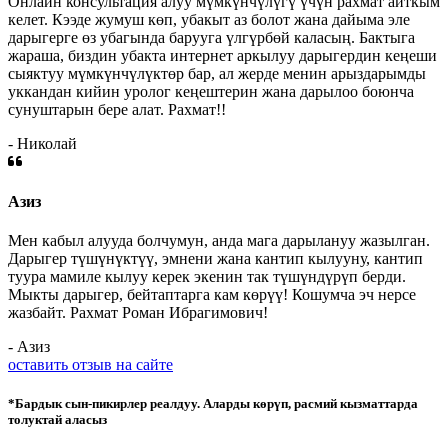
Онлайн консультация алуу мүмкүнчүлүгү үчүн рахмат айткым
келет. Кээде жумуш көп, убакыт аз болот жана дайыма эле
дарыгерге өз убагында барууга үлгүрбөй каласың. Бактыга
жараша, биздин убакта интернет аркылуу дарыгердин кеңеши
сыяктуу мүмкүнчүлүктөр бар, ал жерде менин арыздарымды
уккандан кийин уролог кеңештерин жана дарылоо боюнча
сунуштарын бере алат. Рахмат!!
- Николай
Азиз
Мен кабыл алууда болчумун, анда мага дарылануу жазылган.
Дарыгер түшүнүктүү, эмнени жана кантип кылууну, кантип
туура мамиле кылуу керек экенин так түшүндүрүп берди.
Мыкты дарыгер, бейтаптарга кам көрүү! Кошумча эч нерсе
жазбайт. Рахмат Роман Ибрагимович!
- Азиз
оставить отзыв на сайте
*Бардык сын-пикирлер реалдуу. Аларды көрүп, расмий кызматтарда
толуктай аласыз