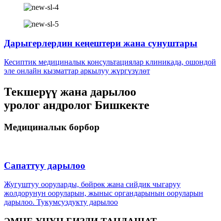
Дарыгерлердин кеңештери жана сунуштары
Кесиптик медициналык консультациялар клиникада, ошондой
эле онлайн кызматтар аркылуу жүргүзүлөт
Текшерүү жана дарылоо
уролог андролог Бишкекте
Медициналык борбор
Сапаттуу дарылоо
Жугуштуу ооруларды, бөйрөк жана сийдик чыгаруу
жолдорунун ооруларын, жыныс органдарынын ооруларын
дарылоо. Тукумсуздукту дарылоо