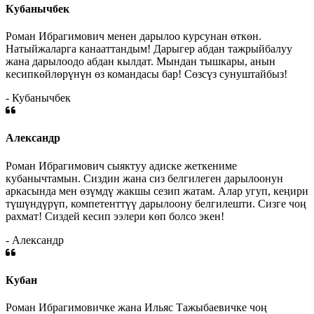
Кубанычбек
Роман Ибрагимович менен дарылоо курсунан өткөн.
Натыйжаларга канааттандым! Дарыгер абдан тажрыйбалуу
жана дарылоодо абдан кылдат. Мындан тышкары, анын
кесипкөйлөрүнүн өз командасы бар! Сөзсүз сунуштайбыз!
- Кубанычбек
Александр
Роман Ибрагимович сыяктуу адиске жеткениме
кубанычтамын. Сиздин жана сиз белгилеген дарылоонун
аркасында мен өзүмдү жакшы сезип жатам. Алар угуп, кеңири
түшүндүрүп, компетенттүү дарылоону белгилешти. Сизге чоң
рахмат! Сиздей кесип ээлери көп болсо экен!
- Александр
Кубан
Роман Ибрагимовичке жана Ильяс Тажыбаевичке чоң