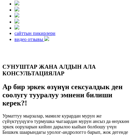
сайттын пикирлери
видео отзывы
СУНУШТАР ЖАНА АЛДЫН АЛА
КОНСУЛЬТАЦИЯЛАР
Ар бир эркек өзүнүн сексуалдык ден
соолугу тууралуу эмнени билиши
керек?!
Урматтуу мырзалар, мамиле курардан мурун же
сүйүктүүңүзгө турмушка чыгаардан мурун ансыз да өнүккөн
эркек ооруларын кийин дарылоо кыйын болбошу үчүн
Бишкек шаарындагы уролог-андрологго барып, жок дегенде