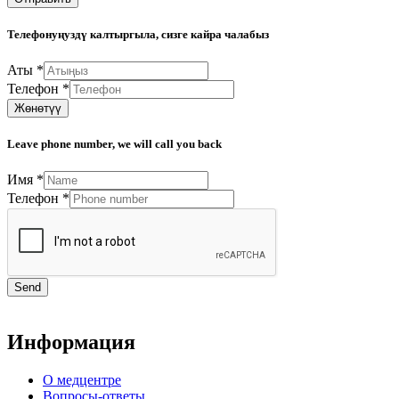
Телефонуңуздү калтыргыла, сизге кайра чалабыз
Аты
*
Телефон
*
Жөнөтүү
Leave phone number, we will call you back
Имя
*
Телефон
*
Send
Информация
О медцентре
Вопросы-ответы