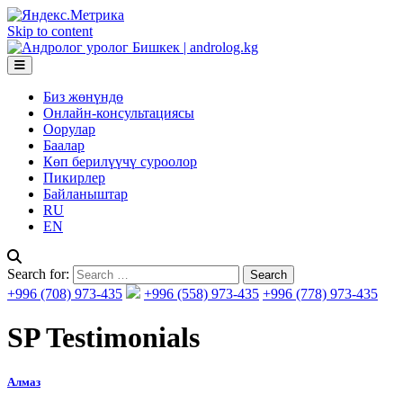
Skip to content
Биз жөнүндө
Онлайн-консультациясы
Оорулар
Баалар
Көп берилүүчү суроолор
Пикирлер
Байланыштар
RU
EN
Search for:
+996 (708) 973-435
+996 (558) 973-435
+996 (778) 973-435
SP Testimonials
Алмаз