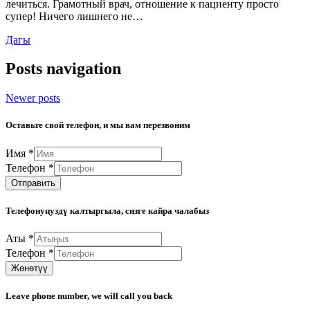
лечиться. Грамотный врач, отношение к пациенту просто
супер! Ничего лишнего не…
Дагы
Posts navigation
Newer posts
Оставьте свой телефон, и мы вам перезвоним
Имя
*
Телефон
*
Отправить
Телефонуңуздү калтыргыла, сизге кайра чалабыз
Аты
*
Телефон
*
Жөнөтүү
Leave phone number, we will call you back