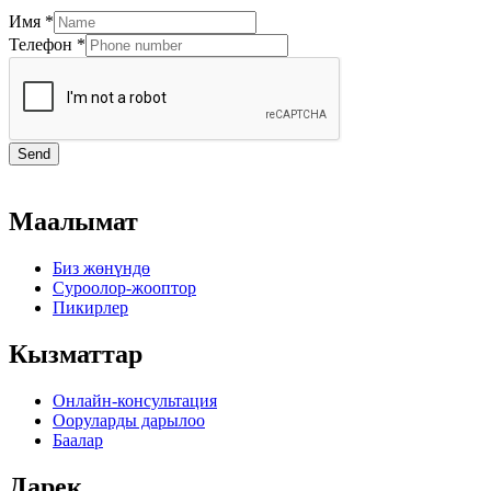
Имя
*
Телефон
*
Send
Маалымат
Биз жөнүндө
Суроолор-жооптор
Пикирлер
Кызматтар
Онлайн-консультация
Ооруларды дарылоо
Баалар
Дарек